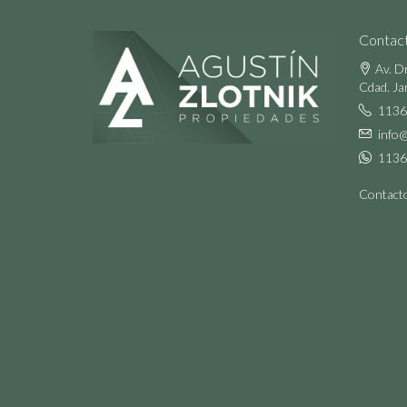
Contac
Av. D
Cdad. Ja
1136
info
1136
Contact