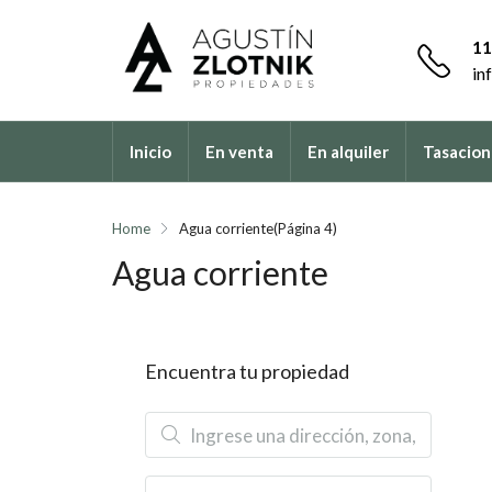
11
in
Inicio
En venta
En alquiler
Tasacion
Home
Agua corriente
(Página 4)
Agua corriente
Encuentra tu propiedad