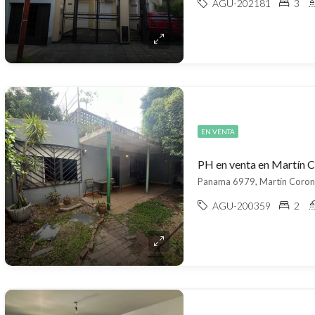
AGU-202181
3
EN VENTA
PH en venta en Martín 
Panama 6979, Martín Corona
AGU-200359
2