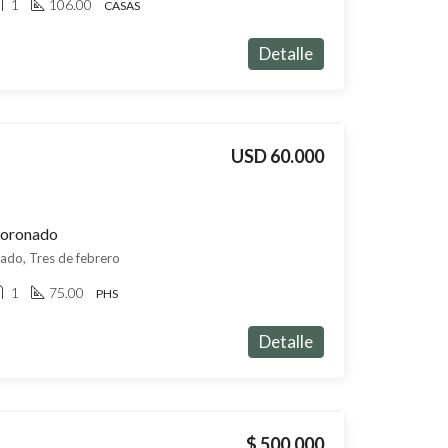
1
106.00
CASAS
Detalle
USD 60.000
Coronado
do, Tres de febrero
1
75.00
PHS
Detalle
$ 500.000