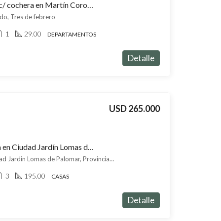
Departamento en venta c/ cochera en Martín Coronado
do, Tres de febrero
1
29.00
DEPARTAMENTOS
Detalle
USD 265.000
Casa en venta c/ cochera en Ciudad Jardín Lomas del Palomar
Aviador Gablenz 2536, Ciudad Jardin Lomas de Palomar, Provincia de Buenos Aires, Argentina, Ciudad Jardín Lomas del Palomar, Tres de febrero
3
195.00
CASAS
Detalle