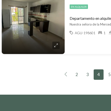
EN ALQUILER
Departamento en alquile
Nuestra señora de la Merce
AGU-198601
1
2
3
4
5