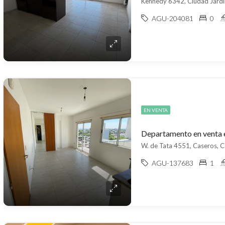
Kennedy 6342, Ciudad Jardín
AGU-204081
0
EN VENTA
Departamento en venta 
W. de Tata 4551, Caseros, 
AGU-137683
1