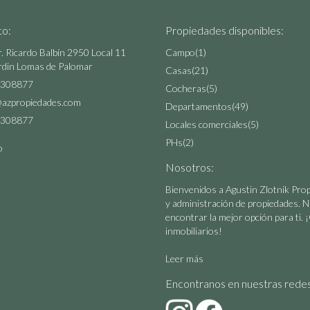
to:
Propiedades disponibles:
r. Ricardo Balbín 2950 Local 11
Campo
(1)
rdin Lomas de Palomar
Casas
(21)
308877
Cocheras
(5)
@azpropiedades.com
Departamentos
(49)
308877
Locales comerciales
(5)
PHs
(2)
o
Nosotros:
Bienvenidos a Agustin Zlotnik Propi
y administración de propiedades. N
encontrar la mejor opción para ti
inmobiliarios!
Leer más
Encontranos en nuestras redes