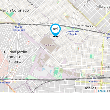
Leaflet
| 