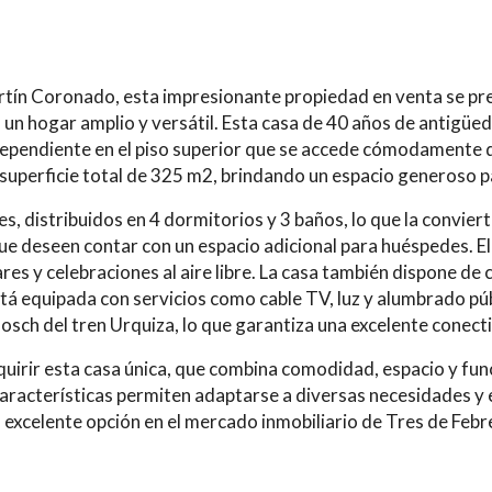
artín Coronado, esta impresionante propiedad en venta se 
 un hogar amplio y versátil. Esta casa de 40 años de antigü
pendiente en el piso superior que se accede cómodamente d
superficie total de 325 m2, brindando un espacio generoso par
s, distribuidos en 4 dormitorios y 3 baños, lo que la conviert
e deseen contar con un espacio adicional para huéspedes. El 
res y celebraciones al aire libre. La casa también dispone de 
stá equipada con servicios como cable TV, luz y alumbrado pú
osch del tren Urquiza, lo que garantiza una excelente conecti
uirir esta casa única, que combina comodidad, espacio y funci
características permiten adaptarse a diversas necesidades y e
 excelente opción en el mercado inmobiliario de Tres de Febr