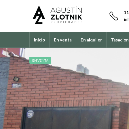
11
in
Inicio
En venta
En alquiler
Tasacion
EN VENTA