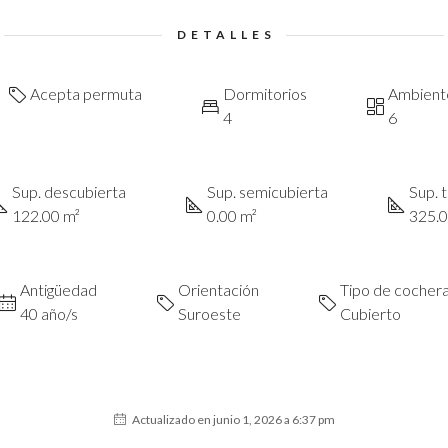
DETALLES
Acepta permuta
Dormitorios
Ambient
4
6
Sup. descubierta
Sup. semicubierta
Sup. t
122.00 m²
0.00 m²
325.0
Antigüedad
Orientación
Tipo de cocher
40 año/s
Suroeste
Cubierto
Actualizado en junio 1, 2026 a 6:37 pm