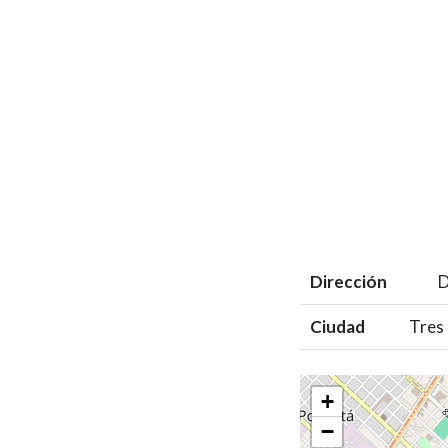
Dirección
D
Ciudad
Tres 
+
−