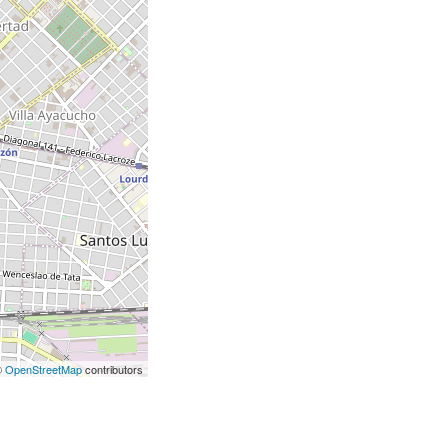
©
OpenStreetMap
contributors