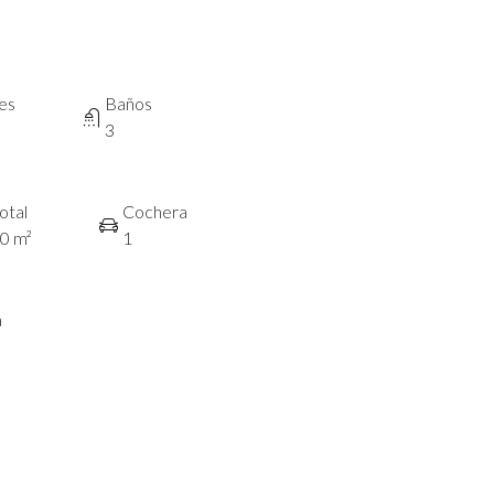
es
Baños
3
otal
Cochera
0 m²
1
a