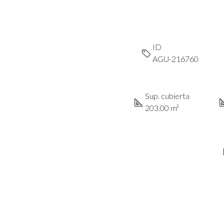
ID
AGU-216760
Sup. cubierta
203.00 m²