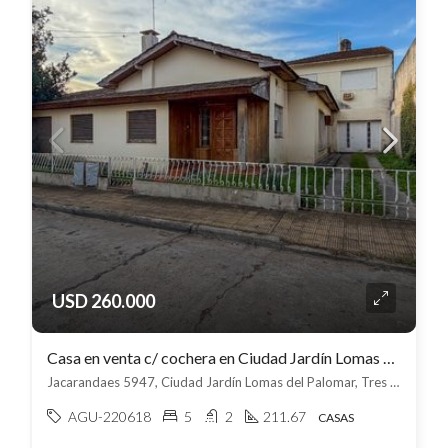
USD 260.000
Casa en venta c/ cochera en Ciudad Jardín Lomas del Palomar
Jacarandaes 5947, Ciudad Jardín Lomas del Palomar, Tres de febrero
AGU-220618
5
2
211.67
CASAS