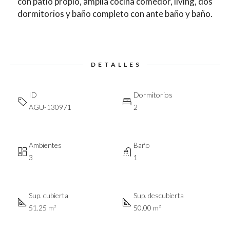
con patio propio, amplia cocina comedor, living, dos
dormitorios y baño completo con ante baño y baño.
DETALLES
ID
Dormitorios
AGU-130971
2
Ambientes
Baño
3
1
Sup. cubierta
Sup. descubierta
51.25 m²
50.00 m²