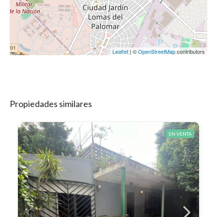
Leaflet
| ©
OpenStreetMap
contributors
Propiedades similares
EN VENTA