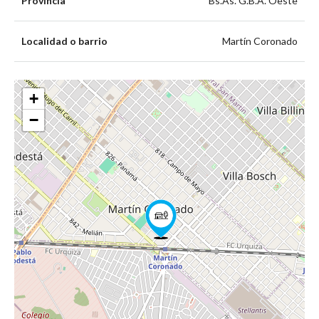
Provincia
Bs.As. G.B.A. Oeste
Localidad o barrio
Martín Coronado
+
−